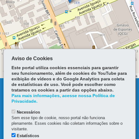
Aviso de Cookies
Este portal utiliza cookies essenciais para garantir
seu funcionamento, além de cookies do YouTube para
Leaflet | ©
OpenStreetMap
contributors | ©
OpenStreetMap
contributors
exibição de vídeos e do Google Analytics para coleta
de estatísticas de uso. Você pode escolher como
DENUNCIE CORRUPÇÃO
tratamos os cookies a partir das opções abaixo.
Para mais informações, acesse nossa Política de
Privacidade.
OUVIDORIA
Necessários
TRANSPARÊNCIA INSTITUCIONAL
Sem esse tipo de cookie, nosso portal não funciona
plenamente. Esses cookies não coletam informações sobre o
visitante.
MAPA DO SITE
Estatísticos