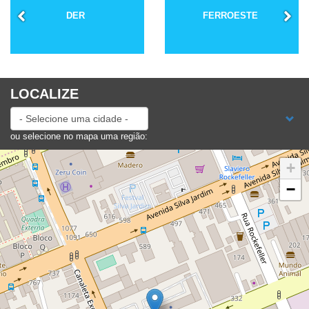
FERROESTE
PORTAL BIM
LOCALIZE
ou selecione no mapa uma região:
+
−