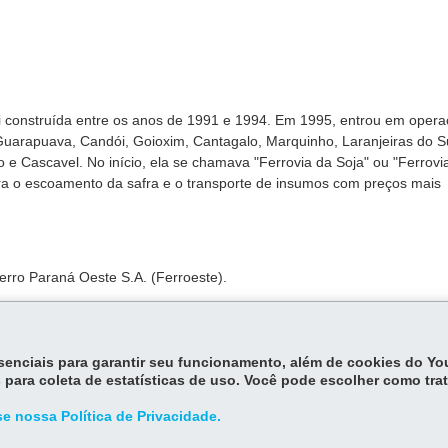
oi construída entre os anos de 1991 e 1994. Em 1995, entrou em opera
Guarapuava, Candói, Goioxim, Cantagalo, Marquinho, Laranjeiras do Su
e Cascavel. No início, ela se chamava "Ferrovia da Soja" ou "Ferrovi
era o escoamento da safra e o transporte de insumos com preços mais
erro Paraná Oeste S.A. (Ferroeste).
essenciais para garantir seu funcionamento, além de cookies do Y
 para coleta de estatísticas de uso. Você pode escolher como tra
e nossa Política de Privacidade.