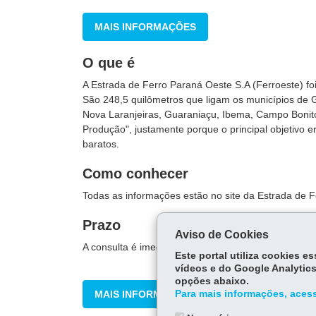
MAIS INFORMAÇÕES
O que é
A Estrada de Ferro Paraná Oeste S.A (Ferroeste) f
São 248,5 quilômetros que ligam os municípios de 
Nova Laranjeiras, Guaraniaçu, Ibema, Campo Bonito 
Produção", justamente porque o principal objetivo 
baratos.
Como conhecer
Todas as informações estão no site da Estrada de F
Prazo
Aviso de Cookies
A consulta é imediata.
Este portal utiliza cookies 
vídeos e do Google Analytics
opções abaixo.
MAIS INFORMAÇÕES
Para mais informações, acess