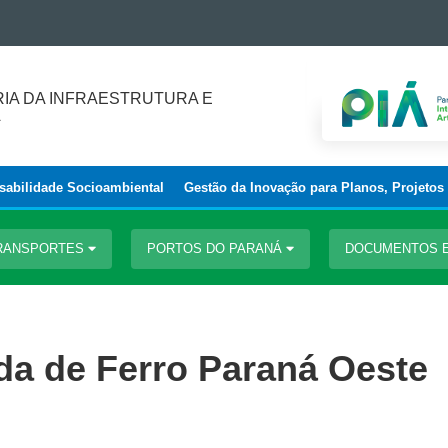
IA DA INFRAESTRUTURA E
A
abilidade Socioambiental
Gestão da Inovação para Planos, Projetos
TRANSPORTES
PORTOS DO PARANÁ
DOCUMENTOS 
da de Ferro Paraná Oeste