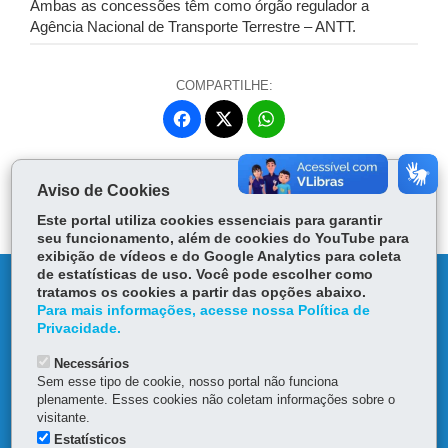
Ambas as concessões têm como órgão regulador a
Agência Nacional de Transporte Terrestre – ANTT.
COMPARTILHE:
Fa
W
ce
ha
Tw
bo
ts
Voltar
Início
Imprimir
Baixar
itt
Aviso de Cookies
ok
Ap
er
p
Este portal utiliza cookies essenciais para garantir
seu funcionamento, além de cookies do YouTube para
exibição de vídeos e do Google Analytics para coleta
de estatísticas de uso. Você pode escolher como
DENUNCIE CORRUPÇÃO
tratamos os cookies a partir das opções abaixo.
Para mais informações, acesse nossa Política de
Privacidade.
OUVIDORIA
Necessários
TRANSPARÊNCIA INSTITUCIONAL
Sem esse tipo de cookie, nosso portal não funciona
plenamente. Esses cookies não coletam informações sobre o
visitante.
MAPA DO SITE
Estatísticos